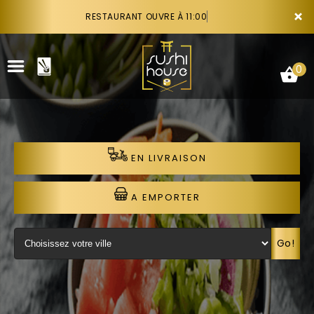
×
RESTAURANT OUVRE À 11:00
0
EN LIVRAISON
ACCUEIL
LA CARTE
A EMPORTER
VOTRE COMPTE
Go!
NOTRE RESTAURANT
VOS AVIS
RECRUTEMENT