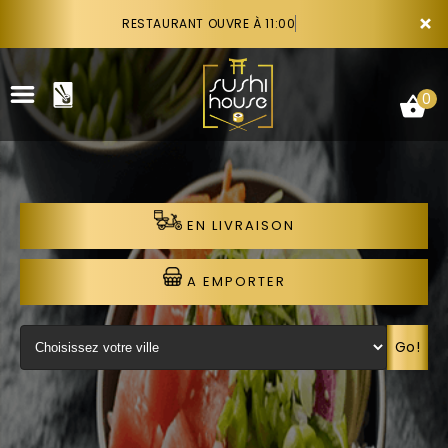
×
RESTAURANT OUVRE À 11:00
0
EN LIVRAISON
ACCUEIL
LA CARTE
A EMPORTER
VOTRE COMPTE
Go!
NOTRE RESTAURANT
VOS AVIS
RECRUTEMENT