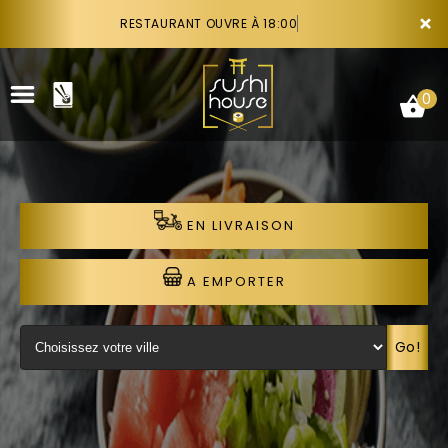
×
RESTAURANT OUVRE À 18:00
0
EN LIVRAISON
ACCUEIL
LA CARTE
A EMPORTER
VOTRE COMPTE
Go!
NOTRE RESTAURANT
VOS AVIS
RECRUTEMENT