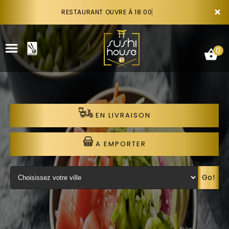
×
RESTAURANT OUVRE À 18:00
0
EN LIVRAISON
ACCUEIL
LA CARTE
A EMPORTER
VOTRE COMPTE
Go!
NOTRE RESTAURANT
VOS AVIS
RECRUTEMENT