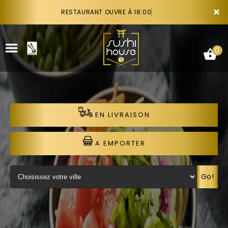
×
RESTAURANT OUVRE À 18:00
0
EN LIVRAISON
ACCUEIL
LA CARTE
A EMPORTER
VOTRE COMPTE
Go!
NOTRE RESTAURANT
VOS AVIS
RECRUTEMENT