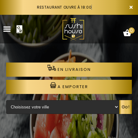
×
RESTAURANT OUVRE À 18:00
0
EN LIVRAISON
ACCUEIL
LA CARTE
A EMPORTER
VOTRE COMPTE
Go!
NOTRE RESTAURANT
VOS AVIS
RECRUTEMENT