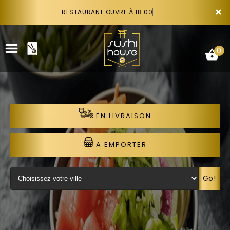
×
RESTAURANT OUVRE À 18:00
0
EN LIVRAISON
ACCUEIL
LA CARTE
A EMPORTER
VOTRE COMPTE
Go!
NOTRE RESTAURANT
VOS AVIS
RECRUTEMENT