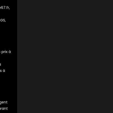
67.fr,
GGS,
 prix à
à
s à
rgent
urant