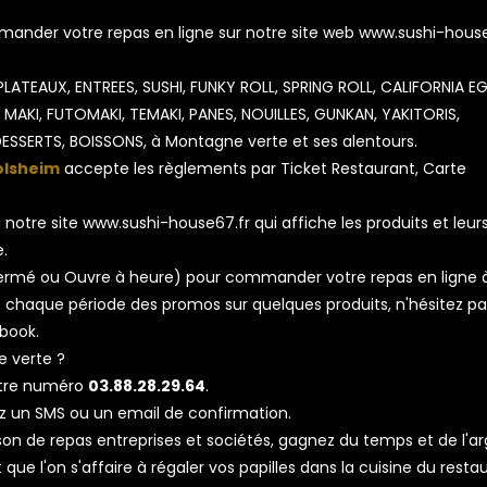
nder votre repas en ligne sur notre site web www.sushi-house
 PLATEAUX, ENTREES, SUSHI, FUNKY ROLL, SPRING ROLL, CALIFORNIA E
 MAKI, FUTOMAKI, TEMAKI, PANES, NOUILLES, GUNKAN, YAKITORIS,
ESSERTS, BOISSONS, à Montagne verte et ses alentours.
olsheim
accepte les règlements par Ticket Restaurant, Carte
notre site www.sushi-house67.fr qui affiche les produits et leurs
e.
, Fermé ou Ouvre à heure) pour commander votre repas en ligne 
 chaque période des promos sur quelques produits, n'hésitez pa
ebook.
 verte ?
otre numéro
03.88.28.29.64
.
z un SMS ou un email de confirmation.
aison de repas entreprises et sociétés, gagnez du temps et de l'a
ue l'on s'affaire à régaler vos papilles dans la cuisine du resta