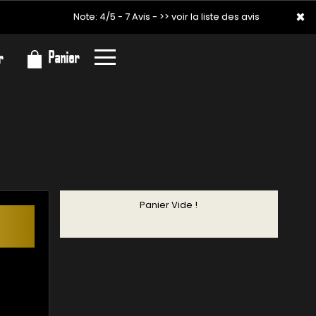
×
×
Note: 4/5 - 7 Avis -
>> voir la liste des avis
Panier
r
Panier Vide !