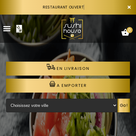
×
RESTAURANT OUVERT
0
EN LIVRAISON
ACCUEIL
LA CARTE
A EMPORTER
VOTRE COMPTE
Go!
NOTRE RESTAURANT
VOS AVIS
RECRUTEMENT