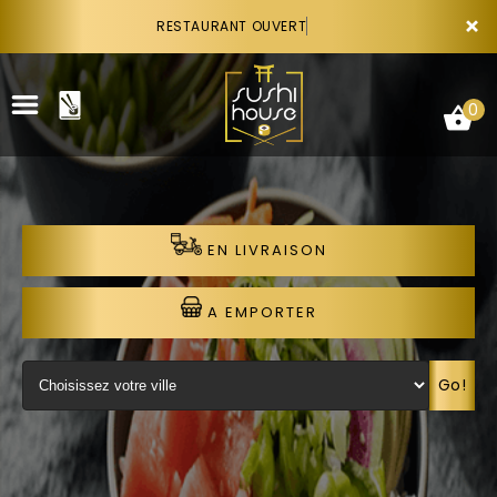
×
RESTAURANT OUVERT
0
EN LIVRAISON
ACCUEIL
LA CARTE
A EMPORTER
VOTRE COMPTE
Go!
NOTRE RESTAURANT
VOS AVIS
RECRUTEMENT