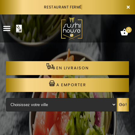
×
RESTAURANT FERMÉ
0
EN LIVRAISON
ACCUEIL
LA CARTE
A EMPORTER
VOTRE COMPTE
Go!
NOTRE RESTAURANT
VOS AVIS
RECRUTEMENT