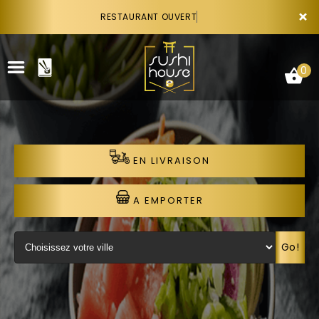
×
RESTAURANT OUVERT
0
EN LIVRAISON
ACCUEIL
LA CARTE
A EMPORTER
VOTRE COMPTE
Go!
NOTRE RESTAURANT
VOS AVIS
RECRUTEMENT