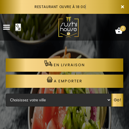
×
RESTAURANT OUVRE À 18:00
0
EN LIVRAISON
ACCUEIL
LA CARTE
A EMPORTER
VOTRE COMPTE
Go!
NOTRE RESTAURANT
VOS AVIS
RECRUTEMENT