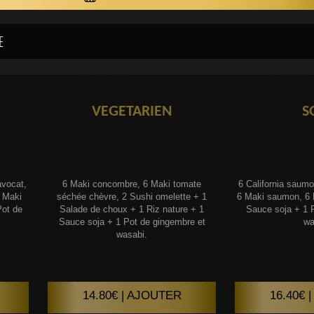
VEGETARIEN
S
vocat,
6 Maki concombre, 6 Maki tomate
6 California saum
 Maki
séchée chèvre, 2 Sushi omelette + 1
6 Maki saumon, 6 
ot de
Salade de choux + 1 Riz nature + 1
Sauce soja + 1 
Sauce soja + 1 Pot de gingembre et
wa
wasabi.
14.80€ | AJOUTER
16.40€ 