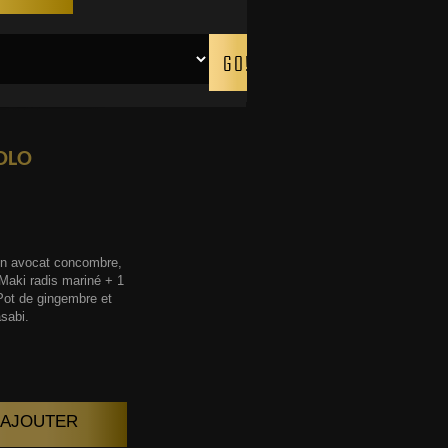
OLO
on avocat concombre,
Maki radis mariné + 1
Pot de gingembre et
sabi.
| AJOUTER