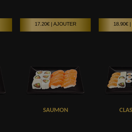
17.20€ | AJOUTER
18.90€ 
SAUMON
CLA