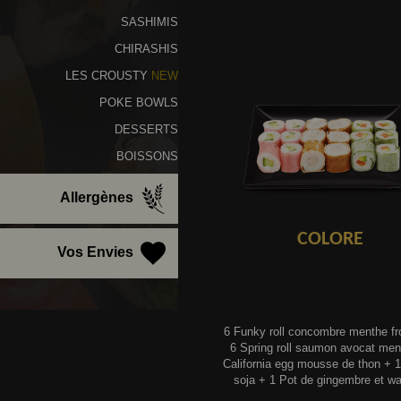
SASHIMIS
CHIRASHIS
LES CROUSTY
NEW
POKE BOWLS
DESSERTS
BOISSONS
Allergènes
COLORE
Vos Envies
6 Funky roll concombre menthe f
6 Spring roll saumon avocat men
California egg mousse de thon + 
soja + 1 Pot de gingembre et wa