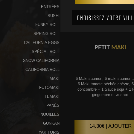
ENTRÉES
SUSHI
FUNKY ROLL
SPRING ROLL
CALIFORNIA EGGS
PETIT
MAKI
SPÉCIAL ROLL
SNOW CALIFORNIA
CALIFORNIA ROLL
MAKI
6 Maki saumon, 6 maki saumon a
6 Maki tomate séchée chèvre, 6
FUTOMAKI
concombre + 1 Sauce soja + 1 P
gingembre et wasabi.
TEMAKI
PANÉS
NOUILLES
GUNKAN
14.30€ | AJOUTER
YAKITORIS