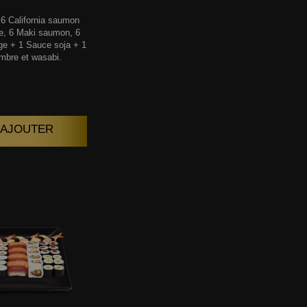
6 California saumon
e, 6 Maki saumon, 6
ge + 1 Sauce soja + 1
mbre et wasabi.
| AJOUTER