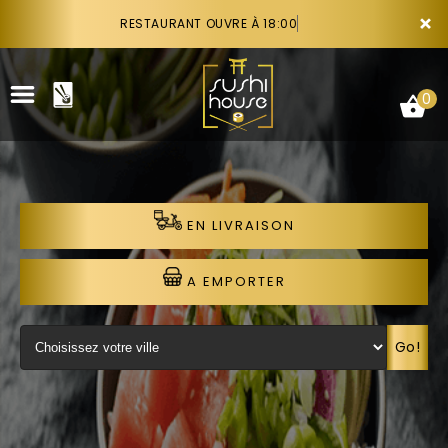
×
RESTAURANT OUVRE À 18:00
0
EN LIVRAISON
ACCUEIL
LA CARTE
A EMPORTER
VOTRE COMPTE
Go!
NOTRE RESTAURANT
VOS AVIS
RECRUTEMENT