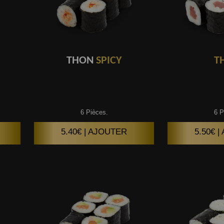
THON
SPICY
T
6 Pièces.
6 P
5.40€ | AJOUTER
5.50€ 