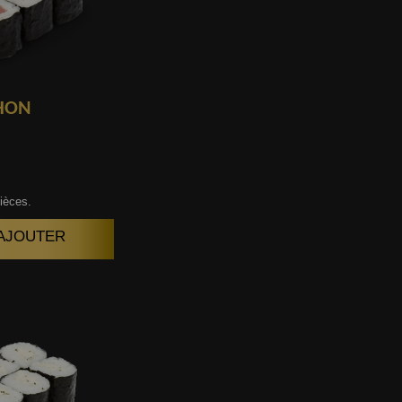
HON
ièces.
| AJOUTER