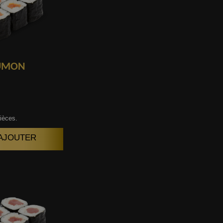
UMON
ièces.
| AJOUTER