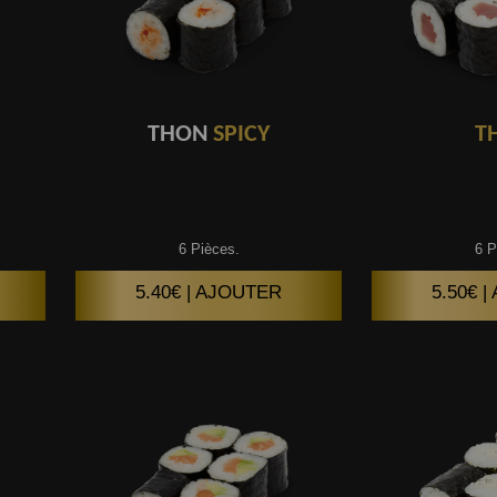
THON
SPICY
T
6 Pièces.
6 P
5.40€ | AJOUTER
5.50€ 