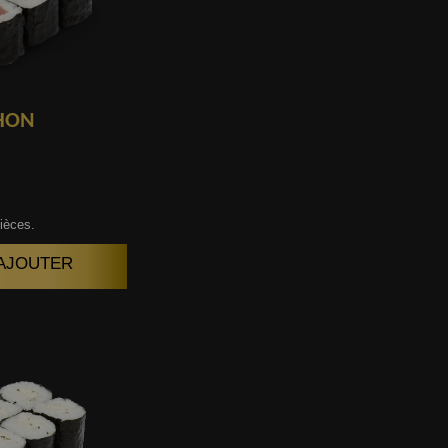
HON
ièces.
| AJOUTER