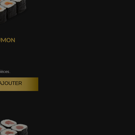
UMON
ièces.
| AJOUTER