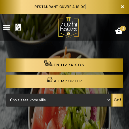
×
RESTAURANT OUVRE À 18:00
0
EN LIVRAISON
ACCUEIL
LA CARTE
A EMPORTER
VOTRE COMPTE
Go!
NOTRE RESTAURANT
VOS AVIS
RECRUTEMENT